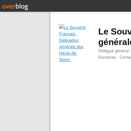
Le Souv
général
Délégué général 
Suresnes - Contac