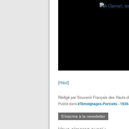
[Haut]
Rédigé par
Souvenir Français des Hauts-d
Publié dans
#Témoignages-Portraits - 1939
S'inscrire à la newsletter
Vous aimerez aussi :