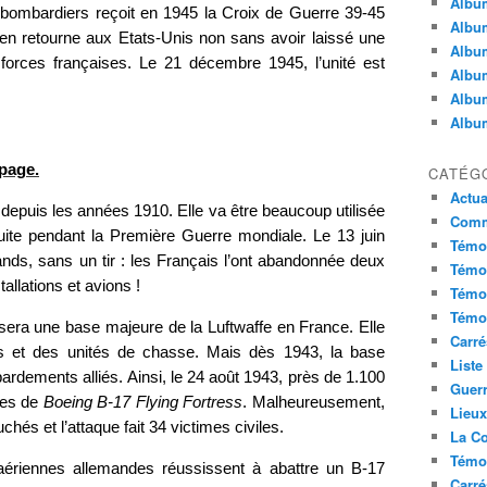
Album
bombardiers reçoit en 1945 la Croix de Guerre 39-45
Album
en retourne aux Etats-Unis non sans avoir laissé une
Album
forces françaises. Le 21 décembre 1945, l’unité est
Album
Album
Album
page.
CATÉG
Actua
 depuis les années 1910. Elle va être beaucoup utilisée
Commu
nsuite pendant la Première Guerre mondiale. Le 13 juin
Témoi
ands, sans un tir : les Français l’ont abandonnée deux
Témoi
stallations et avions !
Témoi
Témoi
sera une base majeure de la Luftwaffe en France. Elle
Carré
rs et des unités de chasse. Mais dès 1943, la base
Liste
ardements alliés. Ainsi, le 24 août 1943, près de 1.100
Guerr
tes de
Boeing B-17 Flying Fortress
. Malheureusement,
Lieu
chés et l’attaque fait 34 victimes civiles.
La Co
Témoi
-aériennes allemandes réussissent à abattre un B-17
Carré