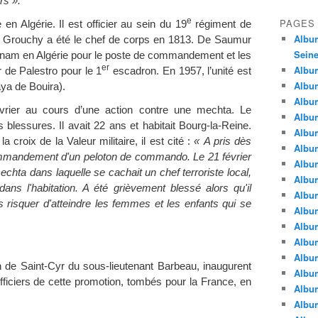
rs ».
e
PAGES
n Algérie. Il est officier au sein du 19
régiment de
Album
t Grouchy a été le chef de corps en 1813. De Saumur
Seine
 Esnam en Algérie pour le poste de commandement et les
er
Album
 de Palestro pour le 1
escadron. En 1957, l’unité est
Album
aya de Bouira).
Album
vrier au cours d’une action contre une mechta. Le
Album
 blessures. Il avait 22 ans et habitait Bourg-la-Reine.
Albu
a croix de la Valeur militaire, il est cité :
« A pris dès
Album
ommandement d'un peloton de commando. Le 21 février
Album
chta dans laquelle se cachait un chef terroriste local,
Album
s l'habitation. A été grièvement blessé alors qu'il
Album
s risquer d'atteindre les femmes et les enfants qui se
Album
Album
Album
Album
 de Saint-Cyr du sous-lieutenant Barbeau, inaugurent
Album
iciers de cette promotion, tombés pour la France, en
Album
Album