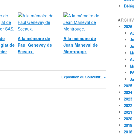
Délég
ARCHI
2026
A
 de
A la mémoire de
A la mémoire de
Ju
giat de
Paul Genevey de
Jean Maneval de
Ju
cier
Sceaux.
Montrouge.
M
Av
M
Fé
Exposition du Souvenir... »
Ja
2025
2024
2023
2022
2021
2020
2019
2018