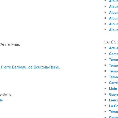
Album
Album
Album
Album
Album
Album
CATÉG
Annie Frier.
Actua
Commu
Témoi
Témoi
Témoi
Témoi
Carré
Liste
e-Seine
Guerr
Lieu
ie
La Co
Témoi
Carré