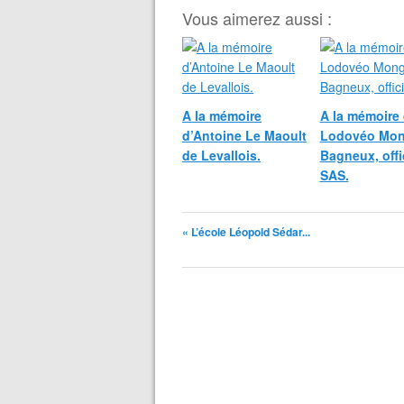
Vous aimerez aussi :
A la mémoire
A la mémoire
d’Antoine Le Maoult
Lodovéo Mon
de Levallois.
Bagneux, offi
SAS.
« L’école Léopold Sédar...