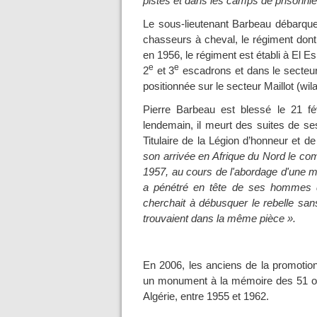
pistes et dans les camps de prisonnie
Le sous-lieutenant Barbeau débarque e
chasseurs à cheval, le régiment don
en 1956, le régiment est établi à El
e
e
2
et 3
escadrons et dans le secteur
positionnée sur le secteur Maillot (wil
Pierre Barbeau est blessé le 21 fé
lendemain, il meurt des suites de ses
Titulaire de la Légion d’honneur et de l
son arrivée en Afrique du Nord le c
1957, au cours de l'abordage d'une me
a pénétré en tête de ses hommes dan
cherchait à débusquer le rebelle san
trouvaient dans la même pièce ».
En 2006, les anciens de la promotion
un monument à la mémoire des 51 off
Algérie, entre 1955 et 1962.