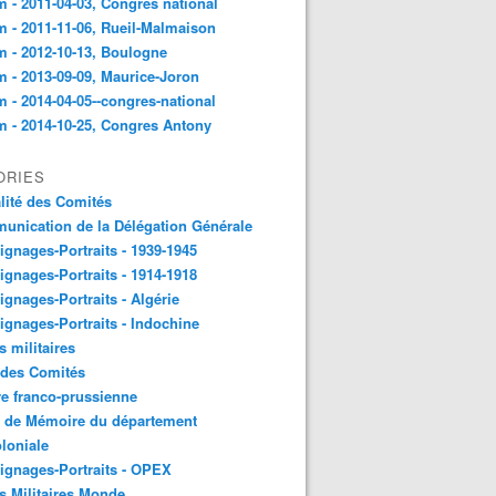
 - 2011-04-03, Congres national
 - 2011-11-06, Rueil-Malmaison
 - 2012-10-13, Boulogne
 - 2013-09-09, Maurice-Joron
 - 2014-04-05--congres-national
 - 2014-10-25, Congres Antony
ORIES
lité des Comités
nication de la Délégation Générale
gnages-Portraits - 1939-1945
gnages-Portraits - 1914-1918
gnages-Portraits - Algérie
gnages-Portraits - Indochine
s militaires
 des Comités
e franco-prussienne
x de Mémoire du département
loniale
gnages-Portraits - OPEX
s Militaires Monde