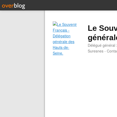
Le Souv
général
Délégué général 
Suresnes - Contac