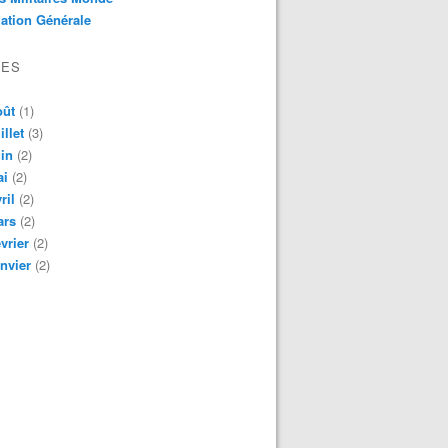
ation Générale
VES
oût
(1)
illet
(3)
in
(2)
ai
(2)
ril
(2)
ars
(2)
vrier
(2)
nvier
(2)