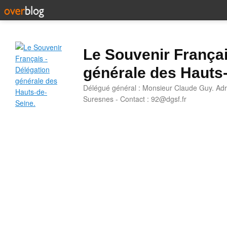
Le Souvenir Françai
générale des Hauts
Délégué général : Monsieur Claude Guy. Adr
Suresnes - Contact : 92@dgsf.fr