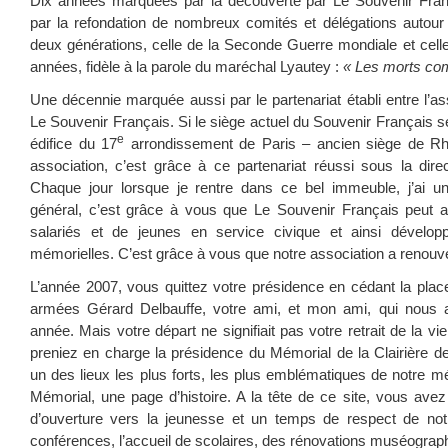
Dix années marquées par la découverte par Le Souvenir Fra
par la refondation de nombreux comités et délégations autour
deux générations, celle de la Seconde Guerre mondiale et celle
années, fidèle à la parole du maréchal Lyautey :
« Les morts co
Une décennie marquée aussi par le partenariat établi entre l’a
Le Souvenir Français. Si le siège actuel du Souvenir Français 
e
édifice du 17
arrondissement de Paris – ancien siège de Rhi
association, c’est grâce à ce partenariat réussi sous la dire
Chaque jour lorsque je rentre dans ce bel immeuble, j’ai 
général, c’est grâce à vous que Le Souvenir Français peut auj
salariés et de jeunes en service civique et ainsi développe
mémorielles. C’est grâce à vous que notre association a renou
L’année 2007, vous quittez votre présidence en cédant la plac
armées Gérard Delbauffe, votre ami, et mon ami, qui nous a
année. Mais votre départ ne signifiait pas votre retrait de la v
preniez en charge la présidence du Mémorial de la Clairière d
un des lieux les plus forts, les plus emblématiques de notre m
Mémorial, une page d’histoire. A la tête de ce site, vous ave
d’ouverture vers la jeunesse et un temps de respect de no
conférences, l’accueil de scolaires, des rénovations muséograp