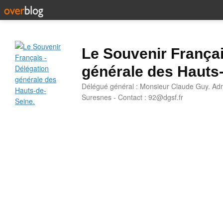
Le Souvenir Françai
générale des Hauts
Délégué général : Monsieur Claude Guy. Adr
Suresnes - Contact : 92@dgsf.fr