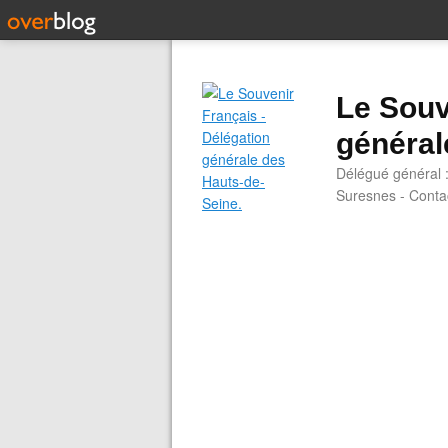
Le Souv
général
Délégué général 
Suresnes - Contac