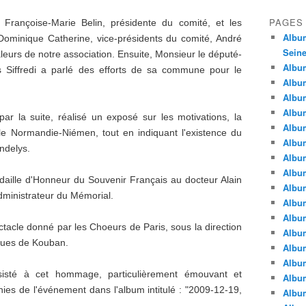
PAGES
rançoise-Marie Belin, présidente du comité, et les
Album
-Dominique Catherine, vice-présidents du comité, André
Seine
aleurs de notre association. Ensuite, Monsieur le député-
Album
 Siffredi a parlé des efforts de sa commune pour le
Album
Album
Album
ar la suite, réalisé un exposé sur les motivations, la
Albu
ille Normandie-Niémen, tout en indiquant l'existence du
Album
ndelys.
Album
Album
aille d'Honneur du Souvenir Français au docteur Alain
Album
dministrateur du Mémorial.
Album
Album
ectacle donné par les Choeurs de Paris, sous la direction
Album
ques de Kouban.
Album
Album
isté à cet hommage, particulièrement émouvant et
Album
ies de l'événement dans l'album intitulé : "2009-12-19,
Album