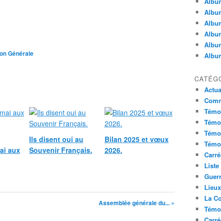
Album
Album
Album
Album
Album
ion Générale
Album
CATÉG
Actua
Commu
Témoi
Témoi
Témoi
Ils disent oui au
Bilan 2025 et vœux
Témoi
ai aux
Souvenir Français.
2026.
Carré
Liste
Guerr
Lieu
La Co
Assemblée générale du... »
Témoi
Carré