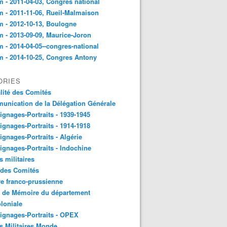
 - 2011-04-03, Congres national
 - 2011-11-06, Rueil-Malmaison
 - 2012-10-13, Boulogne
 - 2013-09-09, Maurice-Joron
 - 2014-04-05--congres-national
 - 2014-10-25, Congres Antony
ORIES
lité des Comités
nication de la Délégation Générale
gnages-Portraits - 1939-1945
gnages-Portraits - 1914-1918
gnages-Portraits - Algérie
gnages-Portraits - Indochine
s militaires
 des Comités
e franco-prussienne
x de Mémoire du département
loniale
gnages-Portraits - OPEX
s Militaires Monde