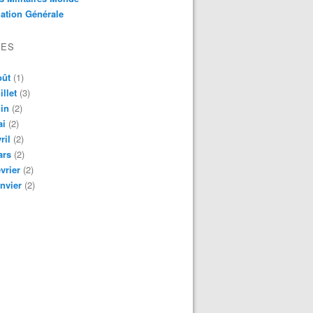
ation Générale
VES
oût
(1)
illet
(3)
in
(2)
ai
(2)
ril
(2)
ars
(2)
vrier
(2)
nvier
(2)