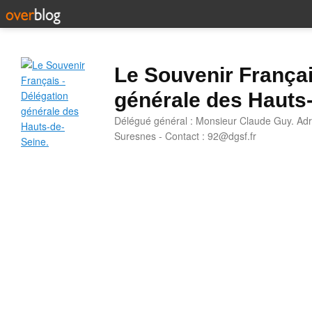
Le Souvenir Françai
générale des Hauts
Délégué général : Monsieur Claude Guy. Adr
Suresnes - Contact : 92@dgsf.fr