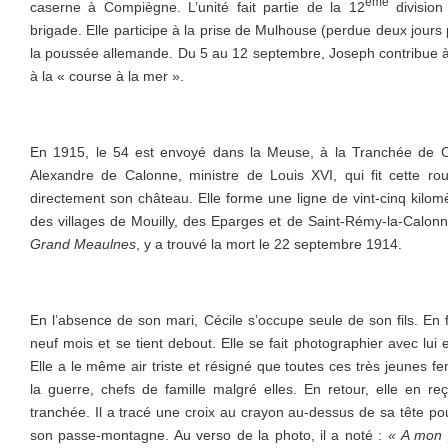
ème
caserne à Compiègne. L’unité fait partie de la 12
division
brigade. Elle participe à la prise de Mulhouse (perdue deux jours p
la poussée allemande. Du 5 au 12 septembre, Joseph contribue à l
à la « course à la mer ».
En 1915, le 54 est envoyé dans la Meuse, à la Tranchée de C
Alexandre de Calonne, ministre de Louis XVI, qui fit cette rou
directement son château. Elle forme une ligne de vint-cinq kilom
des villages de Mouilly, des Eparges et de Saint-Rémy-la-Calonne
Grand Meaulnes
, y a trouvé la mort le 22 septembre 1914.
En l’absence de son mari, Cécile s’occupe seule de son fils. En f
neuf mois et se tient debout. Elle se fait photographier avec lui 
Elle a le même air triste et résigné que toutes ces très jeunes
la guerre, chefs de famille malgré elles. En retour, elle en r
tranchée. Il a tracé une croix au crayon au-dessus de sa tête po
son passe-montagne. Au verso de la photo, il a noté :
« A mon p