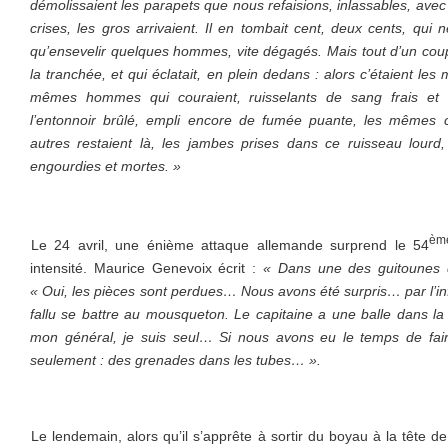
démolissaient les parapets que nous refaisions, inlassables, ave
crises, les gros arrivaient. Il en tombait cent, deux cents, qui n
qu’ensevelir quelques hommes, vite dégagés. Mais tout d’un coup, 
la tranchée, et qui éclatait, en plein dedans : alors c’étaient le
mêmes hommes qui couraient, ruisselants de sang frais et 
l’entonnoir brûlé, empli encore de fumée puante, les mêmes
autres restaient là, les jambes prises dans ce ruisseau lourd,
engourdies et mortes. »
èm
Le 24 avril, une énième attaque allemande surprend le 54
intensité. Maurice Genevoix écrit :
« Dans une des guitounes 
« Oui, les pièces sont perdues… Nous avons été surpris… par l’in
fallu se battre au mousqueton. Le capitaine a une balle dans
mon général, je suis seul… Si nous avons eu le temps de fai
seulement : des grenades dans les tubes… ».
Le lendemain, alors qu’il s’apprête à sortir du boyau à la tête d