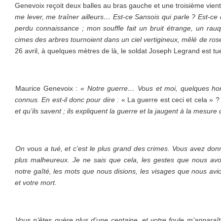
Genevoix reçoit deux balles au bras gauche et une troisième vient lu
me lever, me traîner ailleurs… Est-ce Sansois qui parle ? Est-ce
perdu connaissance ; mon souffle fait un bruit étrange, un rau
cimes des arbres tournoient dans un ciel vertigineux, mêlé de rose
26 avril, à quelques mètres de là, le soldat Joseph Legrand est tué
Maurice Genevoix :
« Notre guerre… Vous et moi, quelques ho
connus. En est-il donc pour dire :
« La guerre est ceci et cela » 
et qu’ils savent ; ils expliquent la guerre et la jaugent à la mesure
On vous a tué, et c’est le plus grand des crimes. Vous avez donn
plus malheureux. Je ne sais que cela, les gestes que nous avon
notre gaîté, les mots que nous disions, les visages que nous avi
et votre mort.
Vous n’êtes guère plus d’une centaine, et votre foule m’apparaît 