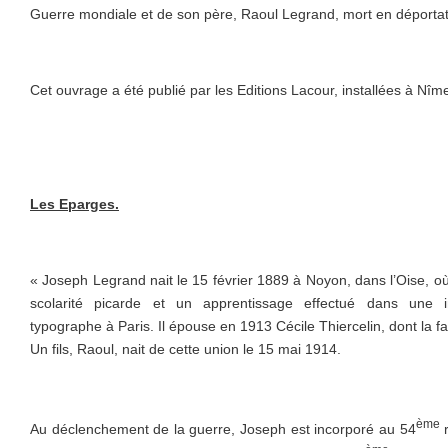
Guerre mondiale et de son père, Raoul Legrand, mort en déporta
Cet ouvrage a été publié par les Editions Lacour, installées à N
Les Eparges.
« Joseph Legrand nait le 15 février 1889 à Noyon, dans l’Oise, où
scolarité picarde et un apprentissage effectué dans une i
typographe à Paris. Il épouse en 1913 Cécile Thiercelin, dont la fam
Un fils, Raoul, nait de cette union le 15 mai 1914.
ème
Au déclenchement de la guerre, Joseph est incorporé au 54
r