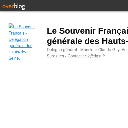
Le Souvenir Françai
générale des Hauts
Délégué général : Monsieur Claude Guy. Adr
Suresnes - Contact : 92@dgsf.fr