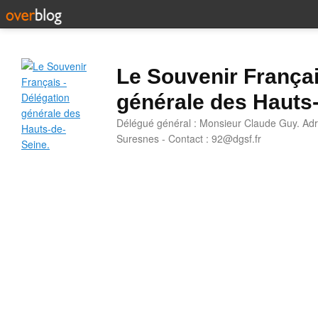
Le Souvenir Françai
générale des Hauts
Délégué général : Monsieur Claude Guy. Adr
Suresnes - Contact : 92@dgsf.fr