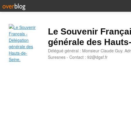
Le Souvenir Françai
générale des Hauts
Délégué général : Monsieur Claude Guy. Adr
Suresnes - Contact : 92@dgsf.fr