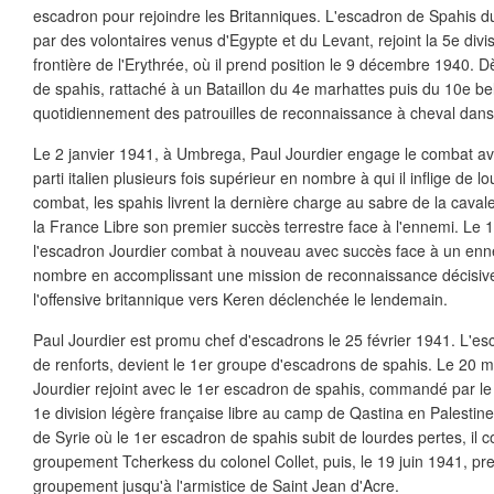
escadron pour rejoindre les Britanniques. L'escadron de Spahis du
par des volontaires venus d'Egypte et du Levant, rejoint la 5e div
frontière de l'Erythrée, où il prend position le 9 décembre 1940. 
de spahis, rattaché à un Bataillon du 4e marhattes puis du 10e b
quotidiennement des patrouilles de reconnaissance à cheval dans l
Le 2 janvier 1941, à Umbrega, Paul Jourdier engage le combat a
parti italien plusieurs fois supérieur en nombre à qui il inflige de 
combat, les spahis livrent la dernière charge au sabre de la cavale
la France Libre son premier succès terrestre face à l'ennemi. Le 
l'escadron Jourdier combat à nouveau avec succès face à un enn
nombre en accomplissant une mission de reconnaissance décisive
l'offensive britannique vers Keren déclenchée le lendemain.
Paul Jourdier est promu chef d'escadrons le 25 février 1941. L'e
de renforts, devient le 1er groupe d'escadrons de spahis. Le 20 
Jourdier rejoint avec le 1er escadron de spahis, commandé par le c
1e division légère française libre au camp de Qastina en Palesti
de Syrie où le 1er escadron de spahis subit de lourdes pertes, il
groupement Tcherkess du colonel Collet, puis, le 19 juin 1941, 
groupement jusqu'à l'armistice de Saint Jean d'Acre.