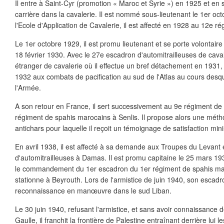
Il entre à Saint-Cyr (promotion « Maroc et Syrie ») en 1925 et en 
carrière dans la cavalerie. Il est nommé sous-lieutenant le 1er oc
l'Ecole d'Application de Cavalerie, il est affecté en 1928 au 12e r
Le 1er octobre 1929, il est promu lieutenant et se porte volontaire 
18 février 1930. Avec le 27e escadron d'automitrailleuses de caval
étranger de cavalerie où il effectue un bref détachement en 1931, i
1932 aux combats de pacification au sud de l'Atlas au cours desquel
l'Armée.
A son retour en France, il sert successivement au 9e régiment de 
régiment de spahis marocains à Senlis. Il propose alors une méth
antichars pour laquelle il reçoit un témoignage de satisfaction minis
En avril 1938, il est affecté à sa demande aux Troupes du Levant e
d'automitrailleuses à Damas. Il est promu capitaine le 25 mars 193
le commandement du 1er escadron du 1er régiment de spahis ma
stationne à Beyrouth. Lors de l'armistice de juin 1940, son escadr
reconnaissance en manœuvre dans le sud Liban.
Le 30 juin 1940, refusant l'armistice, et sans avoir connaissance 
Gaulle, il franchit la frontière de Palestine entraînant derrière lui 