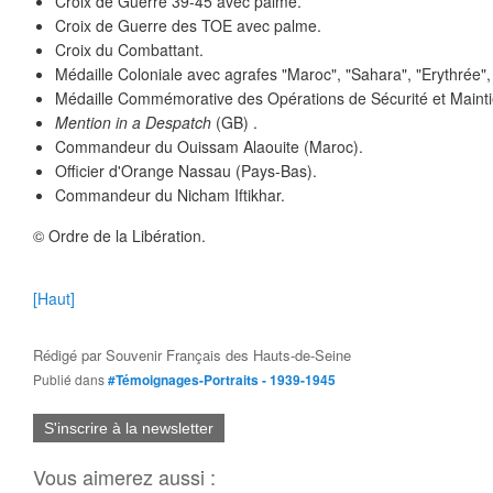
Croix de Guerre 39-45 avec palme.
Croix de Guerre des TOE avec palme.
Croix du Combattant.
Médaille Coloniale avec agrafes "Maroc", "Sahara", "Erythrée", 
Médaille Commémorative des Opérations de Sécurité et Mainti
Mention in a Despatch
(GB) .
Commandeur du Ouissam Alaouite (Maroc).
Officier d'Orange Nassau (Pays-Bas).
Commandeur du Nicham Iftikhar.
© Ordre de la Libération.
[Haut]
Rédigé par
Souvenir Français des Hauts-de-Seine
Publié dans
#Témoignages-Portraits - 1939-1945
S'inscrire à la newsletter
Vous aimerez aussi :