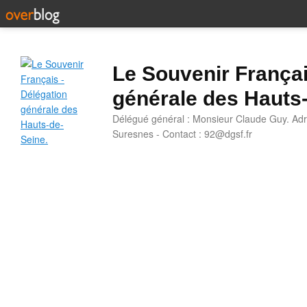
Le Souvenir Françai
générale des Hauts
Délégué général : Monsieur Claude Guy. Adr
Suresnes - Contact : 92@dgsf.fr