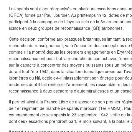
Les spahis sont alors réorganisés en plusieurs escadrons dans 
(GRCA) formé par Paul Jourdier. Au printemps 1942, dotés de moy
participent à la campagne de Libye au sein de la 8e armée britan
scindé en deux groupes de reconnaissance (GR) autonomes.
Cette décision, conforme aux pratiques britanniques limitant la re
recherche du renseignement, va à l'encontre des conceptions de Pa
comme il l'a montré depuis les premiers engagements en Erythrée
reconnaissance ont pour but la recherche du contact avec l'ennemi
sur la capacité à concentrer des moyens puissants sous un mê
durant tout l'été 1942, dans la situation dramatique créée par l'
kilomètres du Nil, déploie-t-il inlassablement son énergie pour équ
modernes dont il fait renforcer l'armement, les rassembler et les 
reconnaissance à deux escadrons d'automitrailleuses et un esca
Il permet ainsi à la France Libre de disposer de son premier régi
de 1er régiment de marche de spahis marocain (1er RMSM). Paul J
commandement de ses spahis le 23 septembre 1942, veille de la c
dont deux escadrons prendront part, le mois suivant, à la bataille 