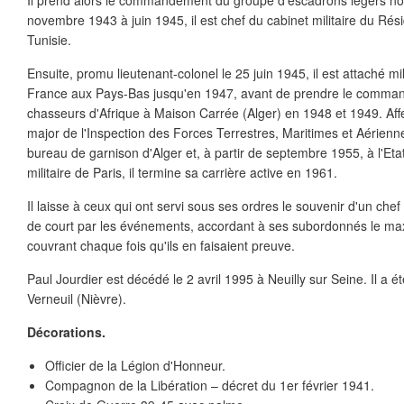
Il prend alors le commandement du groupe d'escadrons légers nor
novembre 1943 à juin 1945, il est chef du cabinet militaire du Ré
Tunisie.
Ensuite, promu lieutenant-colonel le 25 juin 1945, il est attaché m
France aux Pays-Bas jusqu'en 1947, avant de prendre le comma
chasseurs d'Afrique à Maison Carrée (Alger) en 1948 et 1949. Affe
major de l'Inspection des Forces Terrestres, Maritimes et Aérienn
bureau de garnison d'Alger et, à partir de septembre 1955, à l'Eta
militaire de Paris, il termine sa carrière active en 1961.
Il laisse à ceux qui ont servi sous ses ordres le souvenir d'un chef
de court par les événements, accordant à ses subordonnés le maxi
couvrant chaque fois qu'ils en faisaient preuve.
Paul Jourdier est décédé le 2 avril 1995 à Neuilly sur Seine. Il a 
Verneuil (Nièvre).
Décorations.
Officier de la Légion d'Honneur.
Compagnon de la Libération – décret du 1er février 1941.