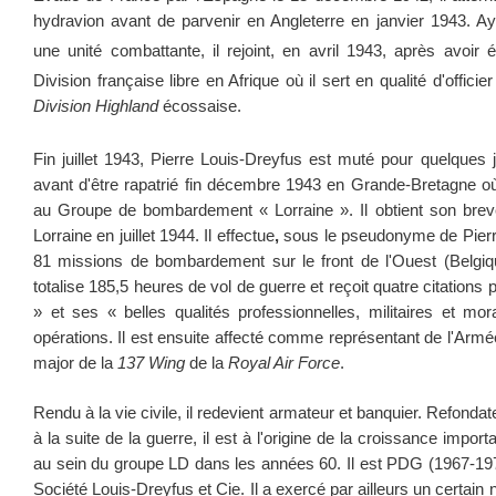
hydravion avant de parvenir en Angleterre en janvier 1943. 
une unité combattante, il rejoint, en avril 1943, après avoir 
Division française libre en Afrique où il sert en qualité d'offici
Division Highland
écossaise.
Fin juillet 1943, Pierre Louis-Dreyfus est muté pour quelques 
avant d'être rapatrié fin décembre 1943 en Grande-Bretagne où
au Groupe de bombardement « Lorraine ». Il obtient son brevet 
Lorraine en juillet 1944. Il effectue
,
sous le pseudonyme de Pier
81 missions de bombardement sur le front de l'Ouest (Belgiqu
totalise 185,5 heures de vol de guerre et reçoit quatre citations 
» et ses « belles qualités professionnelles, militaires et mo
opérations. Il est ensuite affecté comme représentant de l'Armée
major de la
137 Wing
de la
Royal Air Force
.
Rendu à la vie civile, il redevient armateur et banquier. Refond
à la suite de la guerre, il est à l'origine de la croissance impo
au sein du groupe LD dans les années 60. Il est PDG (1967-1975
Société Louis-Dreyfus et Cie. Il a exercé par ailleurs un certain