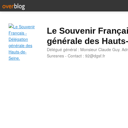
Le Souvenir Françai
générale des Hauts
Délégué général : Monsieur Claude Guy. Adr
Suresnes - Contact : 92@dgsf.fr