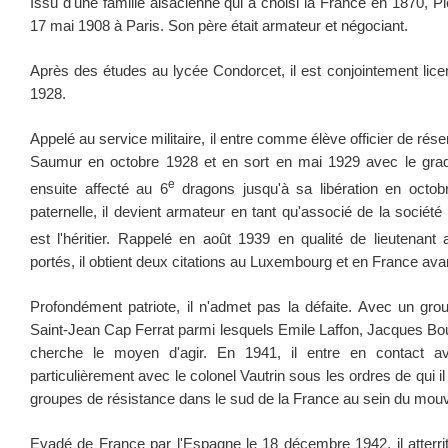
Issu d'une famille alsacienne qui a choisi la France en 1870, Pi
17 mai 1908 à Paris. Son père était armateur et négociant.
Après des études au lycée Condorcet, il est conjointement licenc
1928.
Appelé au service militaire, il entre comme élève officier de rése
Saumur en octobre 1928 et en sort en mai 1929 avec le grade
e
ensuite affecté au 6
dragons jusqu'à sa libération en octob
paternelle, il devient armateur en tant qu'associé de la société
est l'héritier. Rappelé en août 1939 en qualité de lieutenant 
portés, il obtient deux citations au Luxembourg et en France avan
Profondément patriote, il n'admet pas la défaite. Avec un gro
Saint-Jean Cap Ferrat parmi lesquels Emile Laffon, Jacques Bou
cherche le moyen d'agir. En 1941, il entre en contact a
particulièrement avec le colonel Vautrin sous les ordres de qui 
groupes de résistance dans le sud de la France au sein du mou
Evadé de France par l'Espagne le 18 décembre 1942, il atterrit