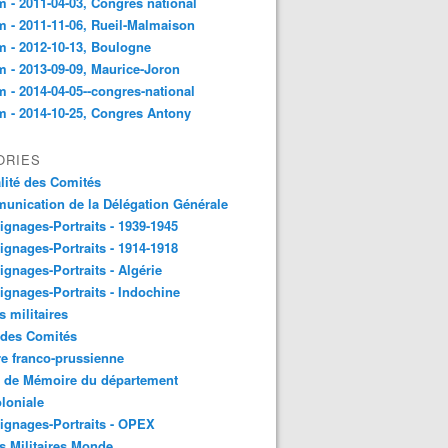
 - 2011-04-03, Congres national
 - 2011-11-06, Rueil-Malmaison
 - 2012-10-13, Boulogne
 - 2013-09-09, Maurice-Joron
 - 2014-04-05--congres-national
 - 2014-10-25, Congres Antony
ORIES
lité des Comités
nication de la Délégation Générale
gnages-Portraits - 1939-1945
gnages-Portraits - 1914-1918
gnages-Portraits - Algérie
gnages-Portraits - Indochine
s militaires
 des Comités
e franco-prussienne
x de Mémoire du département
loniale
gnages-Portraits - OPEX
s Militaires Monde