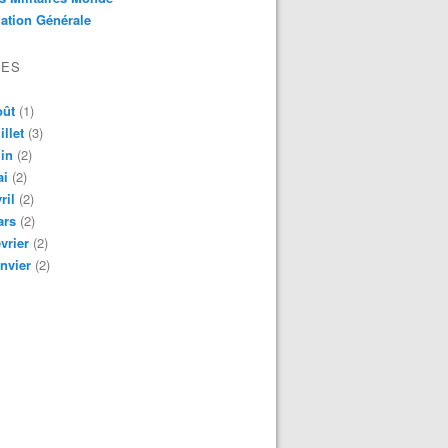
ation Générale
VES
oût
(1)
illet
(3)
in
(2)
ai
(2)
ril
(2)
ars
(2)
vrier
(2)
nvier
(2)