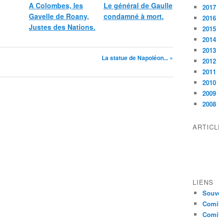
A Colombes, les
Le général de Gaulle
2017
Gavelle de Roany,
condamné à mort.
2016
Justes des Nations.
2015
2014
2013
La statue de Napoléon... »
2012
2011
2010
2009
2008
ARTIC
LIENS
Souve
Comit
Comit