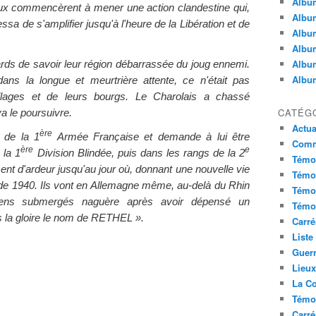
Album
eux commencèrent à mener une action clandestine qui,
Album
essa de s'amplifier jusqu'à l'heure de la Libération et de
Album
Album
Album
ards de savoir leur région débarrassée du joug ennemi.
Album
dans la longue et meurtrière attente, ce n'était pas
illages et de leurs bourgs. Le Charolais a chassé
CATÉG
va le poursuivre.
Actua
ère
 de la 1
Armée Française et demande à lui être
Commu
ère
e
 la 1
Division Blindée, puis dans les rangs de la 2
Témoi
isent d'ardeur jusqu'au jour où, donnant une nouvelle vie
Témoi
de 1940. Ils vont en Allemagne même, au-delà du Rhin
Témoi
iens submergés naguère après avoir dépensé un
Témoi
s la gloire le nom de RETHEL ».
Carré
Liste
Guerr
Lieu
La Co
Témoi
Carré