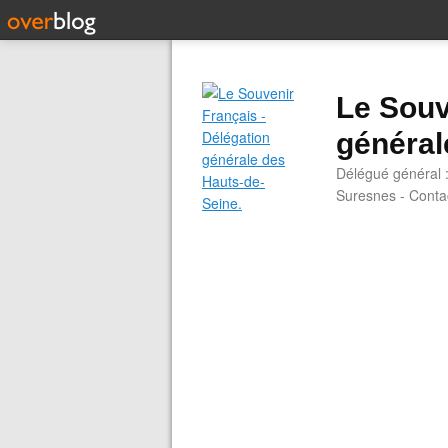
Le Souv
général
Délégué général 
Suresnes - Contac