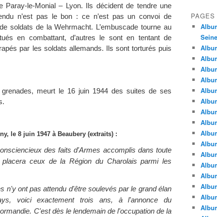
ne Paray-le-Monial – Lyon. Ils décident de tendre une
PAGES
tendu n’est pas le bon : ce n’est pas un convoi de
Album
i de soldats de la Wehrmacht. L’embuscade tourne au
Seine
tués en combattant, d’autres le sont en tentant de
Album
rapés par les soldats allemands. Ils sont torturés puis
Album
Album
Album
Albu
 grenades, meurt le 16 juin 1944 des suites de ses
Album
s.
Album
Album
Album
y, le 8 juin 1947 à Beaubery (extraits) :
Album
 consciencieux des faits d'Armes accomplis dans toute
Album
 placera ceux de la Région du Charolais parmi les
Album
Album
Album
tes n'y ont pas attendu d'être soulevés par le grand élan
Album
ays, voici exactement trois ans, à l'annonce du
Album
ormandie. C'est dès le lendemain de l'occupation de la