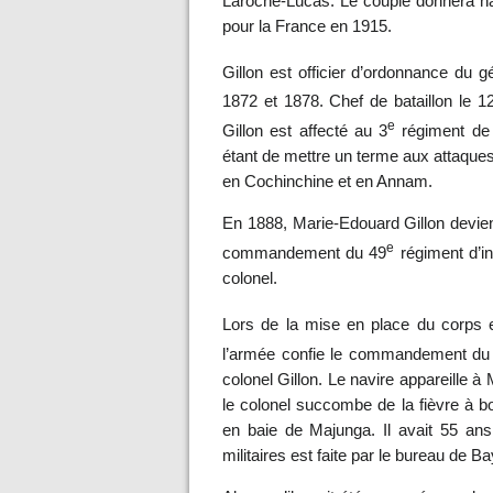
Laroche-Lucas. Le couple donnera n
pour la France en 1915.
Gillon est officier d’ordonnance du
1872 et 1878. Chef de bataillon le 12
e
Gillon est affecté au 3
régiment de z
étant de mettre un terme aux attaques
en Cochinchine et en Annam.
En 1888, Marie-Edouard Gillon devient 
e
commandement du 49
régiment d’in
colonel.
Lors de la mise en place du corps e
l’armée confie le commandement du r
colonel Gillon. Le navire appareille à
le colonel succombe de la fièvre à 
en baie de Majunga. Il avait 55 ans 
militaires est faite par le bureau de B