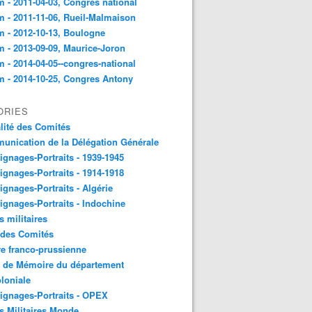
 - 2011-04-03, Congres national
 - 2011-11-06, Rueil-Malmaison
 - 2012-10-13, Boulogne
 - 2013-09-09, Maurice-Joron
 - 2014-04-05--congres-national
 - 2014-10-25, Congres Antony
ORIES
lité des Comités
nication de la Délégation Générale
gnages-Portraits - 1939-1945
gnages-Portraits - 1914-1918
gnages-Portraits - Algérie
gnages-Portraits - Indochine
s militaires
 des Comités
e franco-prussienne
x de Mémoire du département
loniale
gnages-Portraits - OPEX
s Militaires Monde