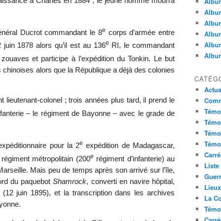
aissance à Charles en 1884 ; le jeune homme mourra
Album
Album
Album
e
 général Ducrot commandant le 8
corps d’armée entre
Album
e
Album
 juin 1878 alors qu’il est au 136
RI, le commandant
Album
ouaves et participe à l’expédition du Tonkin. Le but
 chinoises alors que la République a déjà des colonies
CATÉG
Actua
Commu
lieutenant-colonel ; trois années plus tard, il prend le
Témoi
fanterie – le régiment de Bayonne – avec le grade de
Témoi
Témoi
Témoi
e
xpéditionnaire pour la 2
expédition de Madagascar,
Carré
e
égiment métropolitain (200
régiment d’infanterie) au
Liste
 Marseille. Mais peu de temps après son arrivé sur l’île,
Guerr
bord du paquebot
Shamrock
, converti en navire hôpital,
Lieu
(12 juin 1895), et la transcription dans les archives
La Co
ayonne.
Témoi
Carré