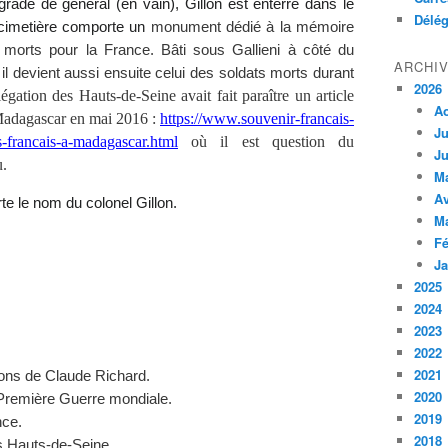
 grade de général (en vain), Gillon est enterré dans le
Délég
cimetière comporte un
monument dédié à la mémoire
 morts pour la France. Bâti sous Gallieni à côté du
ARCHI
 il devient aussi ensuite celui des soldats morts durant
2026
égation des Hauts-de-Seine avait fait paraître un article
A
à Madagascar en mai 2016 :
https://www.souvenir-francais-
Ju
es-francais-a-madagascar.html
où il est question du
Ju
u.
M
Av
te le nom du colonel Gillon.
M
Fé
Ja
2025
2024
2023
2022
2021
ons de Claude Richard.
2020
a Première Guerre mondiale.
2019
nce.
2018
s Hauts-de-Seine.