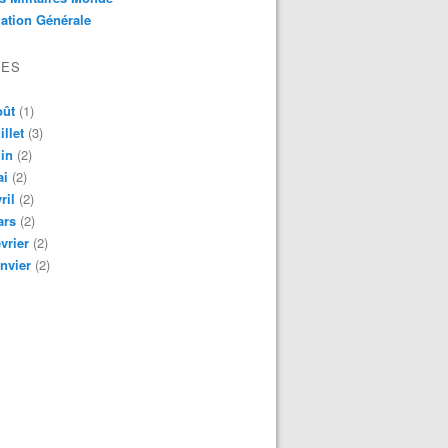
ation Générale
VES
oût
(1)
illet
(3)
in
(2)
ai
(2)
ril
(2)
ars
(2)
vrier
(2)
nvier
(2)