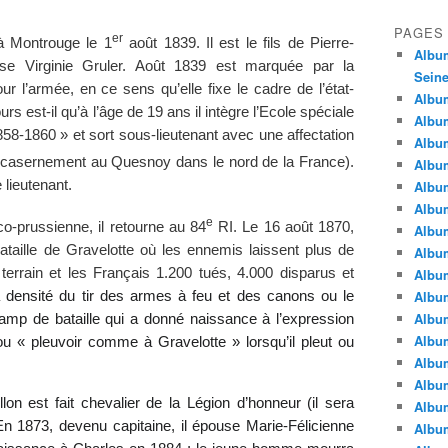
PAGES
er
à Montrouge le 1
août 1839. Il est le fils de Pierre-
Album
ouise Virginie Gruler. Août 1839 est marquée par la
Seine
ur l’armée, en ce sens qu’elle fixe le cadre de l’état-
Album
urs est-il qu’à l’âge de 19 ans il intègre l’Ecole spéciale
Album
58-1860 » et sort sous-lieutenant avec une affectation
Album
e (casernement au Quesnoy dans le nord de la France).
Album
 lieutenant.
Albu
Album
e
o-prussienne, il retourne au 84
RI. Le 16 août 1870,
Album
 bataille de Gravelotte où les ennemis laissent plus de
Album
terrain et les Français 1.200 tués, 4.000 disparus et
Album
Album
la densité du tir des armes à feu et des canons ou le
Album
mp de bataille qui a donné naissance à l’expression
Album
 « pleuvoir comme à Gravelotte » lorsqu’il pleut ou
Album
Album
lon est fait chevalier de la Légion d’honneur (il sera
Album
 En 1873, devenu capitaine, il épouse Marie-Félicienne
Album