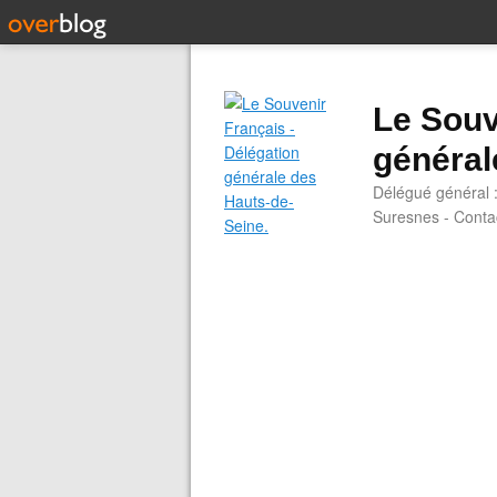
Le Souv
général
Délégué général 
Suresnes - Contac