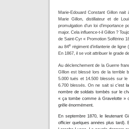
Marie-Edouard Constant Gillon nait 
Marie Gillon, distillateur et de L
promulgation d’un loi d’importance po
major. Cela influence-t-il Gillon ? Toujo
de Saint-Cyr « Promotion Solférino 18
e
au 84
régiment d’infanterie de lign
En 1867, il se voit attribuer le grade de
Au déclenchement de la Guerre franc
GIllon est blessé lors de la terrible
5.000 tués et 14.500 blessés sur le 
6.700 blessés. On ne sait
si c’est 
nombre de soldats tombés sur le cha
« ça tombe comme à Gravelotte » ou
grêle énormément.
En septembre 1870, le lieutenant Gil
officier quelques années plus tard).