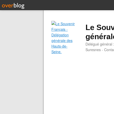
Le Souv
général
Délégué général 
Suresnes - Contac