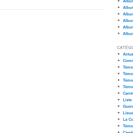
Album
Album
Album
Album
Album
Album
CATÉG
Actua
Commu
Témoi
Témoi
Témoi
Témoi
Carré
Liste
Guerr
Lieu
La Co
Témoi
Carré