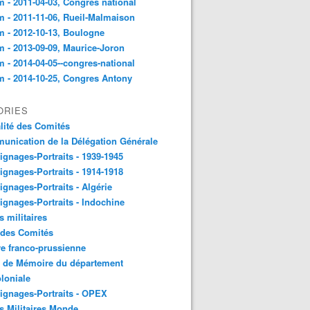
 - 2011-04-03, Congres national
 - 2011-11-06, Rueil-Malmaison
 - 2012-10-13, Boulogne
 - 2013-09-09, Maurice-Joron
 - 2014-04-05--congres-national
 - 2014-10-25, Congres Antony
ORIES
lité des Comités
nication de la Délégation Générale
gnages-Portraits - 1939-1945
gnages-Portraits - 1914-1918
gnages-Portraits - Algérie
gnages-Portraits - Indochine
s militaires
 des Comités
e franco-prussienne
x de Mémoire du département
loniale
gnages-Portraits - OPEX
s Militaires Monde