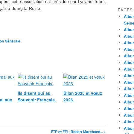
pel, cette association est présidée par Lysiane Tellier,
çais à Bourg-la-Reine.
PAGES
Album
Seine
Album
Album
ion Générale
Album
Album
Albu
Album
Album
Album
Album
Album
Ils disent oui au
Bilan 2025 et vœux
Album
ai aux
Souvenir Français.
2026.
Album
Album
Album
Album
Album
FTP et FFI : Robert Marchand... »