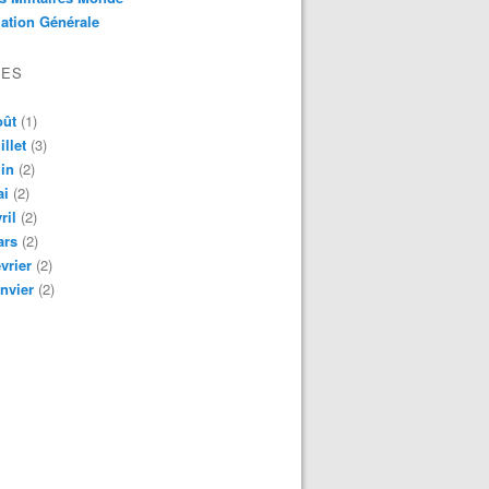
ation Générale
VES
oût
(1)
illet
(3)
in
(2)
ai
(2)
ril
(2)
ars
(2)
vrier
(2)
nvier
(2)