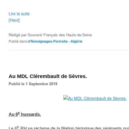
Lire la suite
[Haut]
Rédigé par
Souvenir Français des Hauts-de-Seine
Publié dans
#Témoignages-Portraits - Algérie
Au MDL Clérembault de Sèvres.
Publié le 1 Septembre 2019
e
Au 6
hussards.
e
Le 6
RH se réclame de la filiation historique des régiments qu