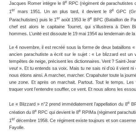
e
Jacques Romer intègre le 8
RPC (régiment de parachutistes c
er
e
1
mars 1951. Un an plus tard, il devient le 8
GPC (Gro
er
e
Parachutistes) puis le 1
août 1953 le 8
BPC (Bataillon de Pa
chef est alors le capitaine Tourret, qui s’illustrera à Die
hommes. L’unité est dissoute le 19 mai 1954 au lendemain de la 
Le 4 novembre, il est recréé sous la forme de deux bataillons « 
ancien parachutiste a écrit sur le sujet : « Le blizzard est u
tempêtes de neige, précisent les dictionnaires. Vent ? Saint-Jean
veut
». Et tu entends sa voix. Mais tu ne sais ni d'où il vient ni 
nous étions ainsi. A marcher, marcher. Crapahuter toute la jour
une zone. Et après on marchait. Partout. Tout le temps. Les
traquer vont l'entendre souffler, ce vent. Et nous allons les essouf
e
Le « Blizzard » n°2 prend immédiatement l’appellation du 8
BP
e
e
création du 8
RPC qui devient le 8
RPIMa (régiment parachutist
er
1
décembre 1958. Ce régiment existe toujours et son casernem
Fayolle.