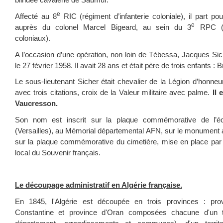
blindée cavalerie de Saumur.
e
Affecté au 8
RIC (régiment d’infanterie coloniale), il part po
e
auprès du colonel Marcel Bigeard, au sein du 3
RPC (ré
coloniaux).
A l’occasion d’une opération, non loin de Tébessa, Jacques Sic
le 27 février 1958. Il avait 28 ans et était père de trois enfants :
Le sous-lieutenant Sicher était chevalier de la Légion d’honne
avec trois citations, croix de la Valeur militaire avec palme.
Il 
Vaucresson.
Son nom est inscrit sur la plaque commémorative de l’éc
(Versailles), au Mémorial départemental AFN, sur le monument
sur la plaque commémorative du cimetière, mise en place par l
local du Souvenir français.
Le découpage administratif en Algérie française.
En 1845, l'Algérie est découpée en trois provinces : prov
Constantine et province d'Oran composées chacune d'un ter