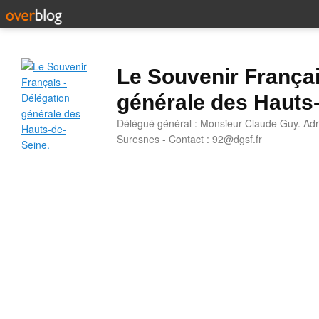
Le Souvenir Françai
générale des Hauts
Délégué général : Monsieur Claude Guy. Adr
Suresnes - Contact : 92@dgsf.fr