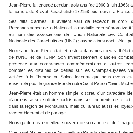
Jean-Pierre fut engagé pendant trois ans (de 1960 à juin 1963) a
le numéro de Brevet Parachutiste 172158 pour servir la France p
Ses faits d’armes lui avaient valu de recevoir la croix d
Reconnaissance de la Nation et la médaille commémorative AFN.
au nom des associations de l’Union Nationale des Combat
Nationale des Parachutistes (UNP) ; associations dont il était par
Notre ami Jean-Pierre était et restera dans nos cœurs. Il était 
de l’UNC et de l’UNP. Son investissement d'ancien combatt
présence aux nombreuses commémorations et autres cérém
compter les dizaines de défilés sur les Champs-Elysées ve
veillées à la Flamme du Soldat Inconnu que nous avons e
ensemble pour la grande fête de notre Saint Patron ''Saint Michel'
Jean-Pierre était un homme simple, discret, d'un caractère 
d'anciens, assez solitaire parfois dans ses moments de retrait
dans la région de Montauban, mais qui aimait aussi les joye
rassemblement et de partage.
Nous garderons le meilleur souvenir de son amitié et de l'image 
Que Saint Michel puisse l'accueillir au Paradis des Parachutistes