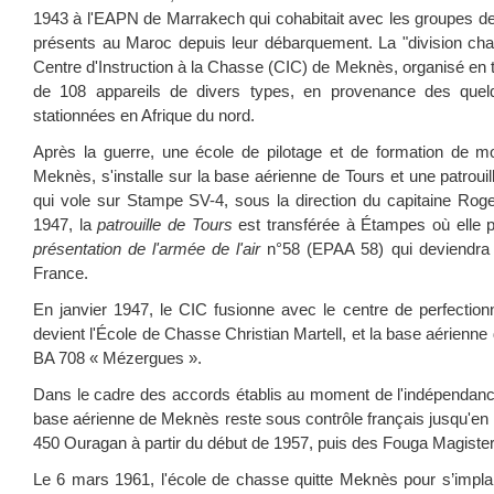
1943 à l'EAPN de Marrakech qui cohabitait avec les groupes 
présents au Maroc depuis leur débarquement. La "division ch
Centre d'Instruction à la Chasse (CIC) de Meknès, organisé en tr
de 108 appareils de divers types, en provenance des quelq
stationnées en Afrique du nord.
Après la guerre, une école de pilotage et de formation de m
Meknès, s'installe sur la base aérienne de Tours et une patrouil
qui vole sur Stampe SV-4, sous la direction du capitaine Roge
1947, la
patrouille de Tours
est transférée à Étampes où elle 
présentation de l'armée de l'air
n°58 (EPAA 58) qui deviendra pa
France.
En janvier 1947, le CIC fusionne avec le centre de perfecti
devient l'École de Chasse Christian Martell, et la base aérien
BA 708 « Mézergues ».
Dans le cadre des accords établis au moment de l'indépendan
base aérienne de Meknès reste sous contrôle français jusqu'en 
450 Ouragan à partir du début de 1957, puis des Fouga Magister 
Le 6 mars 1961, l'école de chasse quitte Meknès pour s’implan