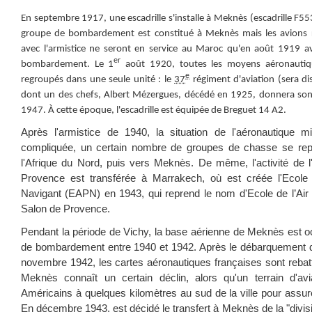
En septembre 1917, une escadrille s'installe à Meknès (escadrille F
groupe de bombardement est constitué à Meknès mais les avions 
avec l'armistice ne seront en service au Maroc qu'en août 1919 ave
er
bombardement. Le 1
août 1920, toutes les moyens aéronautiqu
e
regroupés dans une seule unité : le
37
régiment d'aviation (sera di
dont un des chefs, Albert Mézergues, décédé en 1925, donnera so
1947. À cette époque, l'escadrille est équipée de Breguet 14 A2.
Après l'armistice de 1940, la situation de l'aéronautique mi
compliquée, un certain nombre de groupes de chasse se repl
l'Afrique du Nord, puis vers Meknès. De même, l'activité de l'
Provence est transférée à Marrakech, où est créée l'Ecole 
Navigant (EAPN) en 1943, qui reprend le nom d'Ecole de l’Air
Salon de Provence.
Pendant la période de Vichy, la base aérienne de Meknès est o
de bombardement entre 1940 et 1942. Après le débarquement d
novembre 1942, les cartes aéronautiques françaises sont rebatt
Meknès connaît un certain déclin, alors qu'un terrain d'avi
Américains à quelques kilomètres au sud de la ville pour assure
En décembre 1943, est décidé le transfert à Meknès de la "divisi