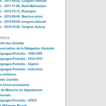
 - 2011-04-03, Congres national
 - 2011-11-06, Rueil-Malmaison
 - 2012-10-13, Boulogne
 - 2013-09-09, Maurice-Joron
 - 2014-04-05--congres-national
 - 2014-10-25, Congres Antony
ORIES
lité des Comités
nication de la Délégation Générale
gnages-Portraits - 1939-1945
gnages-Portraits - 1914-1918
gnages-Portraits - Algérie
gnages-Portraits - Indochine
s militaires
 des Comités
e franco-prussienne
x de Mémoire du département
loniale
gnages-Portraits - OPEX
s Militaires Monde