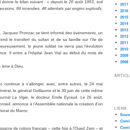
l donne le bilan suivant : «
depuis le 20 août 1953, soit
2017
essions, 99 incendies, 48 attentats par engins explosifs,
2016
2015
2014
2013
, Jacques Pronzac se tient informé des événements, un
2012
prend le transfert du sultan et de sa famille sur l’île de
2011
ureusement, le jeune soldat ne verra pas l’évolution
2010
ce. Il entre à l’hôpital Jean Vial au début du mois de
2009
2008
n âme à Dieu.
ARTIC
s continue à s’allonger, avec, entre autres, le 24 mai
énéral, le général Guillaume et le 30 juin de cette même
journal
La Vigie,
le docteur Emile Eyraud. Le 26 août,
nseil, annonce à l’Assemblée nationale la création d’un
LIENS
ctorat du Maroc.
Souve
Comit
Comit
sacre de colons français – cette fois à l’Oued Zem – et