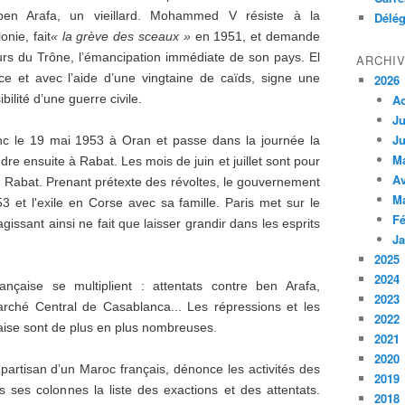
en Arafa, un vieillard. Mohammed V résiste à la
Délég
nie, fait
« la grève des sceaux »
en 1951, et demande
rs du Trône, l’émancipation immédiate de son pays. El
ARCHI
ce et avec l’aide d’une vingtaine de caïds, signe une
2026
bilité d’une guerre civile.
A
Ju
Ju
nc le 19 mai 1953 à Oran et passe dans la journée la
M
re ensuite à Rabat. Les mois de juin et juillet sont pour
Av
s à Rabat. Prenant prétexte des révoltes, le gouvernement
M
3 et l'exile en Corse avec sa famille. Paris met sur le
Fé
sant ainsi ne fait que laisser grandir dans les esprits
Ja
2025
2024
ançaise se multiplient : attentats contre ben Arafa,
2023
rché Central de Casablanca... Les répressions et les
2022
aise sont de plus en plus nombreuses.
2021
2020
 partisan d’un Maroc français, dénonce les activités des
2019
ses colonnes la liste des exactions et des attentats.
2018