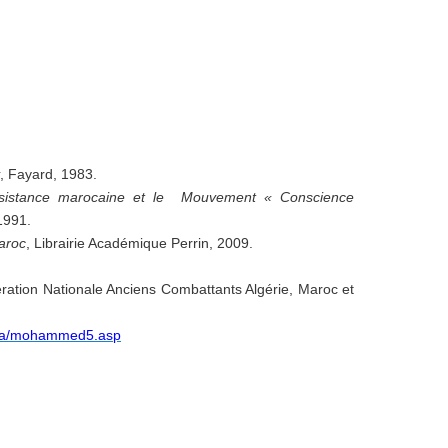
, Fayard, 1983.
sistance marocaine et le Mouvement « Conscience
1991.
aroc
, Librairie Académique Perrin, 2009.
ration Nationale Anciens Combattants Algérie, Maroc et
.ma/mohammed5.asp