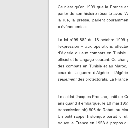
Ce n’est qu’en 1999 que la France arr
parler de son histoire récente avec l
la rue, la presse, parlent courammen
« évènements ».
La loi n°99-882 du 18 octobre 1999 p
l'expression « aux opérations effect
d'Algérie ou aux combats en Tunisie 
officiel et le langage courant. Ce chan
des combats en Tunisie et au Maroc,
ceux de la guerre d’Algérie : l’Algéri
seulement
des protectorats. La France
Le soldat Jacques Pronzac, natif de Co
ans quand il embarque, le 18 mai 1953
transmission air) 806 de Rabat, au Ma
Un petit rappel historique parait ici 
trouve la France en 1953 à propos du