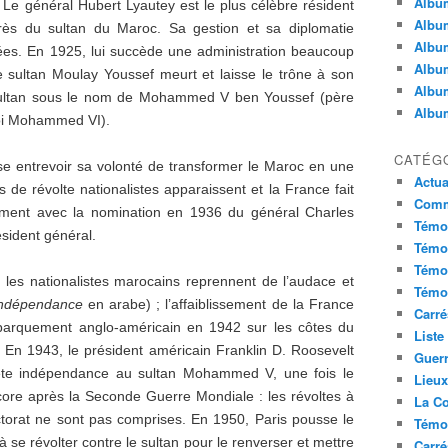
Album
Le général Hubert Lyautey est le plus célèbre résident
Album
rès du sultan du Maroc. Sa gestion et sa diplomatie
Album
rées. En 1925, lui succède une administration beaucoup
Album
le sultan Moulay Youssef meurt et laisse le trône à son
Album
, sultan sous le nom de Mohammed V ben Youssef (père
Album
roi Mohammed VI).
CATÉG
se entrevoir sa volonté de transformer le Maroc en une
Actua
 de révolte nationalistes apparaissent et la France fait
Commu
alment avec la nomination en 1936 du général Charles
Témoi
sident général.
Témoi
Témoi
les nationalistes marocains reprennent de l’audace et
Témoi
indépendance
en arabe) ; l’affaiblissement de la France
Carré
ébarquement anglo-américain en 1942 sur les côtes du
Liste
 En 1943, le président américain Franklin D. Roosevelt
Guerr
te indépendance au sultan Mohammed V, une fois le
Lieu
ncore après la Seconde Guerre Mondiale : les révoltes à
La Co
ctorat ne sont pas comprises. En 1950, Paris pousse le
Témoi
se révolter contre le sultan pour le renverser et mettre
Carré