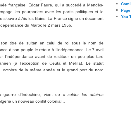
Comi
armée française, Edgar Faure, qui a succédé à Mendès-
Page
ngage les pourparlers avec les partis politiques et le
You T
e s’ouvre à Aix-les-Bains. La France signe un document
 l'indépendance du Maroc le 2 mars 1956.
t son titre de sultan en celui de roi sous le nom de
e à son peuple le retour à l’indépendance. Le 7 avril
ur l'indépendance avant de restituer un peu plus tard
erranéen (à l'exception de Ceuta et Melilla). Le statut
 21 octobre de la même année et le grand port du nord
a guerre d’Indochine, vient de «
solder les affaires
lgérie un nouveau conflit colonial...