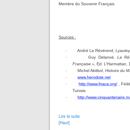
Membre du Souvenir Français.
Sources :
·
André Le Révérend,
Lyautey
·
Guy Delanoë
, La Ré
Française
», Ed. L’Harmattan, 
·
Michel Abitbol,
Histoire du M
·
www.herodote.net
·
http://www.fnaca.org/
, Fédé
Tunisie.
·
http://www.cinquantenaire
Lire la suite
[Haut]