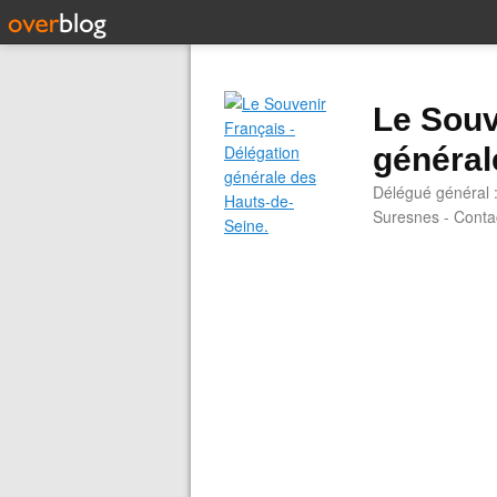
Le Souv
général
Délégué général 
Suresnes - Contac