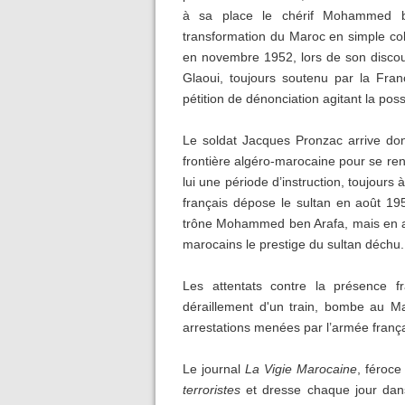
à sa place le chérif Mohammed b
transformation du Maroc en simple colo
en novembre 1952, lors de son discou
Glaoui, toujours soutenu par la Fran
pétition de dénonciation agitant la possi
Le soldat Jacques Pronzac arrive do
frontière algéro-marocaine pour se rend
lui une période d’instruction, toujour
français dépose le sultan en août 195
trône Mohammed ben Arafa, mais en agis
marocains le prestige du sultan déchu.
Les attentats contre la présence fr
déraillement d'un train, bombe au Ma
arrestations menées par l’armée franç
Le journal
La Vigie Marocaine
, féroce
terroristes
et dresse chaque jour dans 