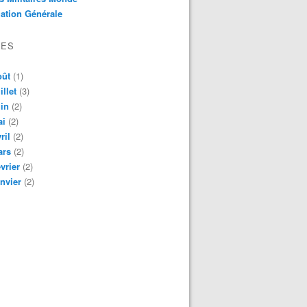
ation Générale
VES
oût
(1)
illet
(3)
in
(2)
ai
(2)
ril
(2)
ars
(2)
vrier
(2)
nvier
(2)