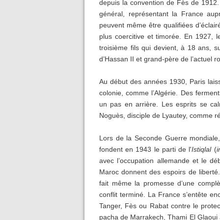
depuis la convention de Fès de 1912. 
général, représentant la France aup
peuvent même être qualifiées d’éclai
plus coercitive et timorée. En 1927, 
troisième fils qui devient, à 18 ans
d’Hassan II et grand-père de l’actuel 
Au début des années 1930, Paris lais
colonie, comme l’Algérie. Des ferments
un pas en arrière. Les esprits se c
Noguès, disciple de Lyautey, comme ré
Lors de la Seconde Guerre mondiale, 
fondent en 1943 le parti de l'
Istiqlal
(
avec l’occupation allemande et le d
Maroc donnent des espoirs de liberté.
fait même la promesse d’une complè
conflit terminé. La France s’entête e
Tanger, Fès ou Rabat contre le prote
pacha de Marrakech, Thami El Glaoui à 