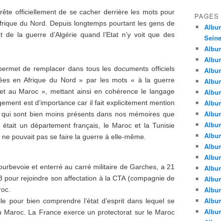
ête officiellement de se cacher derrière les mots pour
PAGES
’Afrique du Nord. Depuis longtemps pourtant les gens de
Album
t de la guerre d’Algérie quand l’Etat n’y voit que des
Seine
Album
Album
ermet de remplacer dans tous les documents officiels
Album
uées en Afrique du Nord » par les mots « à la guerre
Album
et au Maroc », mettant ainsi en cohérence le langage
Albu
Album
gement est d’importance car il fait explicitement mention
Album
 qui sont bien moins présents dans nos mémoires que
Album
e était un département français, le Maroc et la Tunisie
Album
 ne pouvait pas se faire la guerre à elle-même.
Album
Album
urbevoie et enterré au carré militaire de Garches, a 21
Album
 pour rejoindre son affectation à la CTA (compagnie de
Album
Album
roc.
Album
utile pour bien comprendre l’état d’esprit dans lequel se
Album
 Maroc. La France exerce un protectorat sur le Maroc