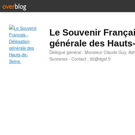
Le Souvenir Françai
générale des Hauts
Délégué général : Monsieur Claude Guy. Adr
Suresnes - Contact : 92@dgsf.fr